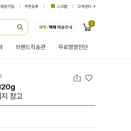
회원가입
쿠폰등록
스크랩
고객센터
0
락
브랜드직송관
무료영양진단
때
320g
이지 참고