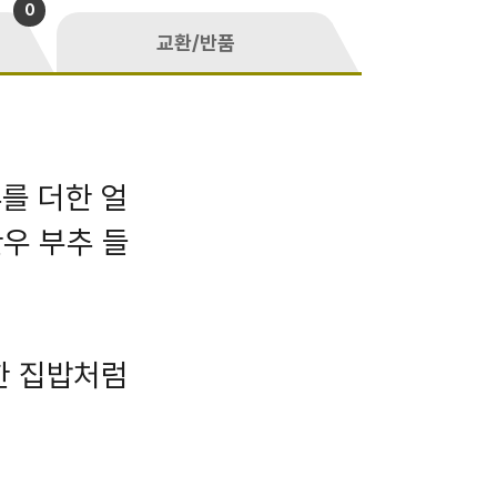
0
교환/반품
를 더한 얼
우 부추 들
한 집밥처럼