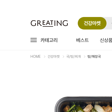
건강마켓
카테고리
베스트
신상
HOME
건강마켓
국/탕/찌개
탕/해장국
마
켓
상
세
상
품
정
보