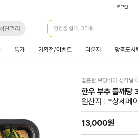
로그인
식단관리
품
특가
기획전/이벤트
라운지
맞춤도시
얼큰한 보양식이 생각날 
한우 부추 들깨탕 
원산지 : *상세페
13,000원