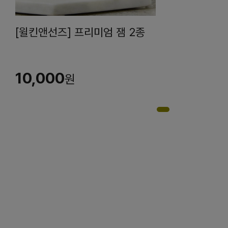
[윌킨앤선즈] 프리미엄 잼 2종
10,000
원