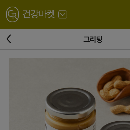
GREATING
건강마켓
뒤
로
가
뒤
기
그리팅
로
가
기