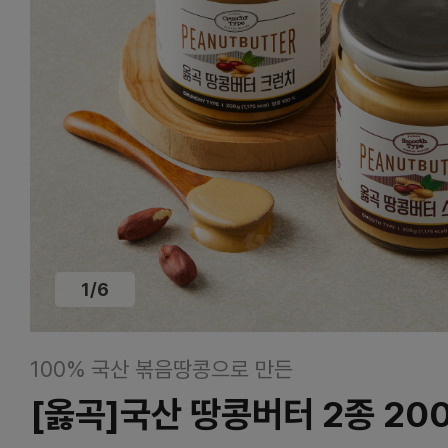
1
/
6
100% 국산 볶음땅콩으로 만든
[옳곡]국산 땅콩버터 2종 20