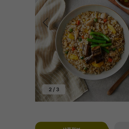
3
/
3