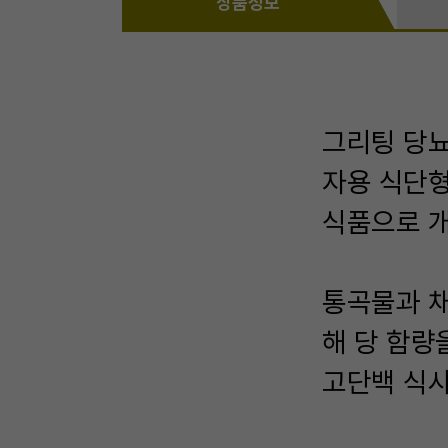
상품정보
그리팅 당
자용 식단형
식품으로 개
통곡물과 채
해 당 함량
고단백 식사