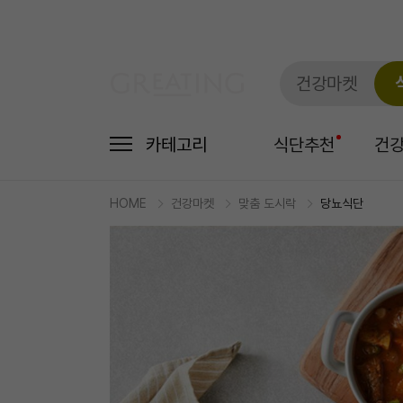
건강마켓
카테고리
식단추천
건
HOME
건강마켓
맞춤 도시락
당뇨식단
마
켓
상
세
상
품
정
보