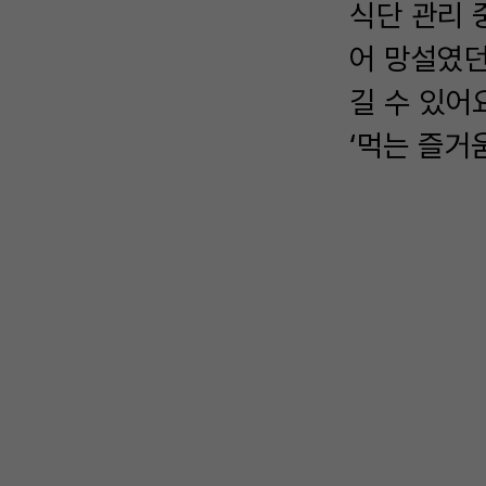
식단 관리 
어 망설였던
길 수 있어
‘먹는 즐거