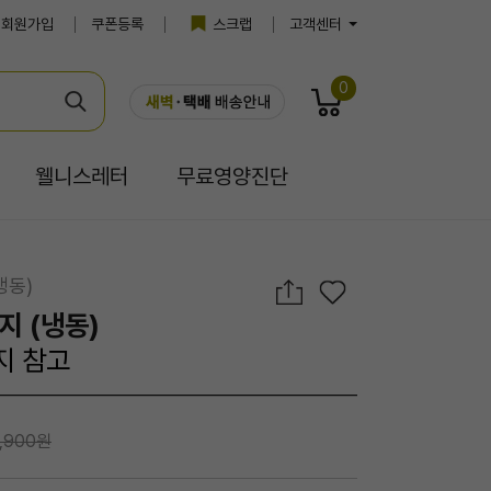
회원가입
쿠폰등록
스크랩
고객센터
0
웰니스레터
무료영양진단
냉동)
지 (냉동)
지 참고
,900원