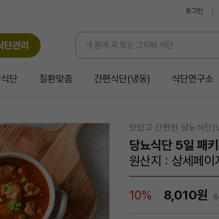
로그인
식단관리
강식단
질환맞춤
간편식단(냉동)
식단연구소
맛있고 간편한 당뇨식단(
당뇨식단 5일 패키
원산지 : 상세페이
8,010원
10%
8