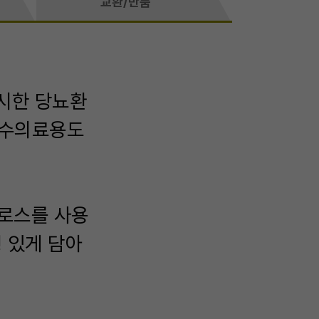
교환/반품
시한 당뇨환
특수의료용도
룰로스를 사용
 있게 담아