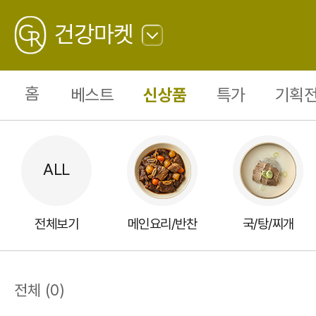
수
산
GREATING
물
건강마켓
0
뒤
로
가
홈
베스트
신상품
특가
기획전
기
전체보기
메인요리/반찬
국/탕/찌개
전체
(
0
)