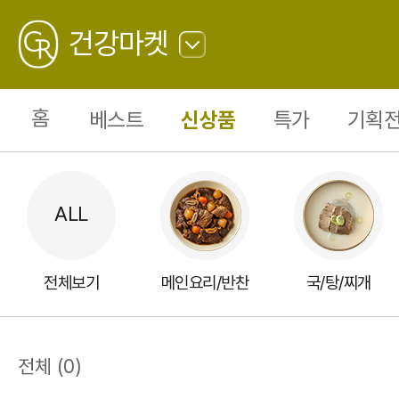
피
자/
GREATING
떡
건강마켓
볶
이/
핫
뒤
도
로
그
가
0
홈
베스트
신상품
특가
기획전
기
전체보기
메인요리/반찬
국/탕/찌개
전체
(
0
)